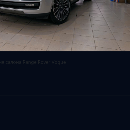
я салона Range Rover Voque