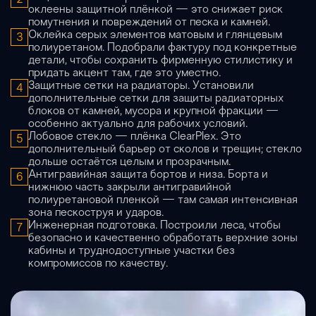
оклеены защитной плёнкой — это снижает риск
помутнения и повреждений от песка и камней.
Оклейка серых элементов матовым и глянцевым
3
полиуретаном. Подобрали фактуру под конкретные
детали, чтобы сохранить фирменную стилистику и
придать акцент там, где это уместно.
Защитные сетки на радиаторы. Установили
4
дополнительные сетки для защиты радиаторных
блоков от камней, мусора и крупной фракции —
особенно актуально для рабочих условий.
Лобовое стекло — плёнка ClearPlex. Это
5
дополнительный барьер от сколов и трещин; стекло
дольше остаётся целым и прозрачным.
Антигравийная защита бортов и низа. Борта и
6
нижнюю часть закрыли антигравийной
полиуретановой пленкой — там самая интенсивная
зона пескоструя и ударов.
Инженерная подготовка. Построили леса, чтобы
7
безопасно и качественно обработать верхние зоны
кабины и труднодоступные участки без
компромиссов по качеству.