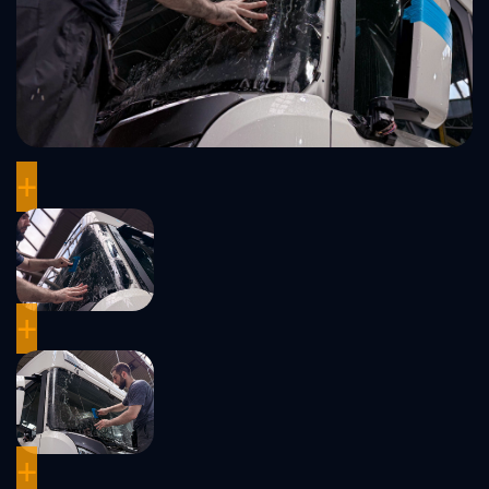
+
+
+